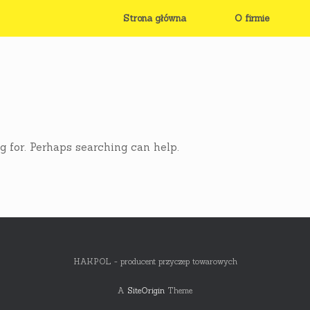
Strona główna
O firmie
g for. Perhaps searching can help.
HAKPOL - producent przyczep towarowych
A
SiteOrigin
Theme