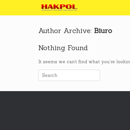
Skip
to
content
Author Archive:
Biuro
Nothing Found
It seems we can’t find what you’re lookin
Search
for: