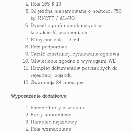
Koła 165 R 13
Oś jezdna niehamowana o nośności 750
kg, KNOTT / AL-KO
Dyszel z profili zamkniętych w
kształcie V, wzmacniany
Kliny pod koła – 2 szt.
Koło podporowe
Całość konstrukcji cynkowana ogniowa
Oświetlenie zgodne z wymogami WE
Komplet dokumentów potrzebnych do
rejestracji pojazdu
Gwarancja 24 miesiące
Wyposażenie dodatkowe:
Boczne burty otwierane
Burty aluminiowe
Hamulec najazdowy
Koła wzmacniane