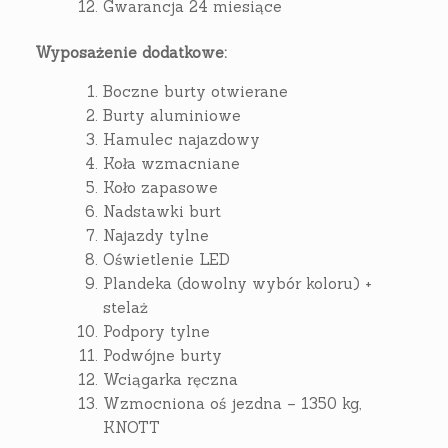
Gwarancja 24 miesiące
Wyposażenie dodatkowe:
Boczne burty otwierane
Burty aluminiowe
Hamulec najazdowy
Koła wzmacniane
Koło zapasowe
Nadstawki burt
Najazdy tylne
Oświetlenie LED
Plandeka (dowolny wybór koloru) +
stelaż
Podpory tylne
Podwójne burty
Wciągarka ręczna
Wzmocniona oś jezdna – 1350 kg,
KNOTT