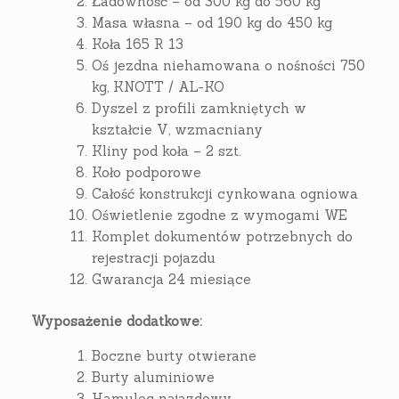
Ładowność – od 300 kg do 560 kg
Masa własna – od 190 kg do 450 kg
Koła 165 R 13
Oś jezdna niehamowana o nośności 750
kg, KNOTT / AL-KO
Dyszel z profili zamkniętych w
kształcie V, wzmacniany
Kliny pod koła – 2 szt.
Koło podporowe
Całość konstrukcji cynkowana ogniowa
Oświetlenie zgodne z wymogami WE
Komplet dokumentów potrzebnych do
rejestracji pojazdu
Gwarancja 24 miesiące
Wyposażenie dodatkowe:
Boczne burty otwierane
Burty aluminiowe
Hamulec najazdowy