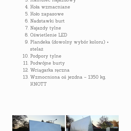
Koła wzmacniane
Koło zapasowe
Nadstawki burt
Najazdy tylne
Oświetlenie LED
Plandeka (dowolny wybór koloru) +
stelaż
Podpory tylne
Podwójne burty
Wciągarka ręczna
Wzmocniona oś jezdna – 1350 kg,
KNOTT