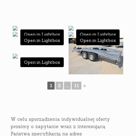
Open in Lightbox
Open in Lightbox
Open in Lightbox
Open in Lightbox
Open in Lightbox
1
2
...
11
►
W celu sporządzenia indywidualnej oferty
prosimy o zapytanie wraz z interesującą
Państwa specyfikacją na adres