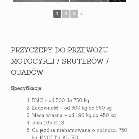
1
2
3
►
PRZYCZEPY DO PRZEWOZU
MOTOCYKLI / SKUTERÓW /
QUADÓW
Specyfikacja:
DMC – od 500 do 750 kg
Ładowność – od 300 kg do 560 kg
Masa własna – od 190 kg do 450 kg
Koła 165 R 13
Oś jezdna niehamowana o nośności 750
kg, KNOTT / AL-KO