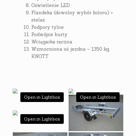
Oświetlenie LED
Plandeka (dowolny wybór koloru) +
stelaż
Podpory tylne
Podwójne burty
Wciągarka ręczna
Wzmocniona oś jezdna – 1350 kg,
KNOTT
Open in Lightbox
Open in Lightbox
Open in Lightbox