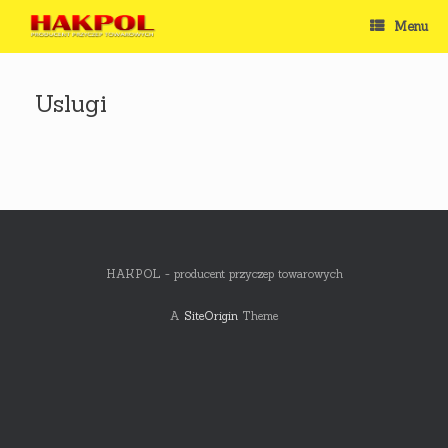
Skip
Menu
to
content
Uslugi
HAKPOL - producent przyczep towarowych
A
SiteOrigin
Theme