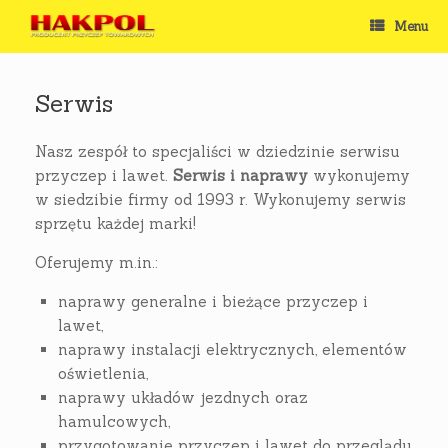
Skip
Menu
to
content
Serwis
Nasz zespół to specjaliści w dziedzinie serwisu
przyczep i lawet.
Serwis i naprawy
wykonujemy
w siedzibie firmy od 1993 r. Wykonujemy serwis
sprzętu każdej marki!
Oferujemy m.in.:
naprawy generalne i bieżące przyczep i
lawet,
naprawy instalacji elektrycznych, elementów
oświetlenia,
naprawy układów jezdnych oraz
hamulcowych,
przygotowanie przyczep i lawet do przeglądu